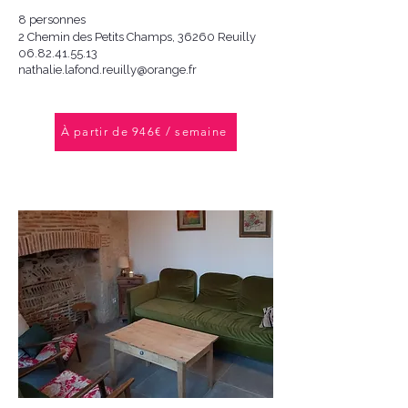
8 personnes
2 Chemin des Petits Champs, 36260 Reuilly
06.82.41.55.13
nathalie.lafond.reuilly@orange.fr
À partir de 946€ / semaine