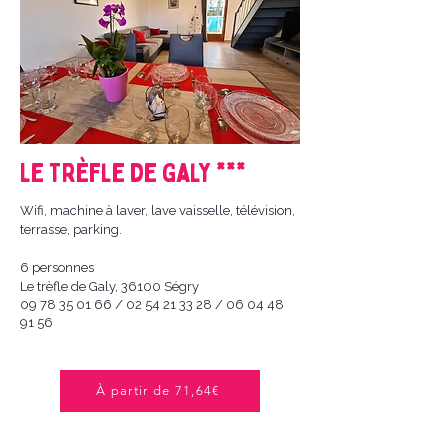
Le Trèfle de Galy ***
Wifi, machine à laver, lave vaisselle, télévision,
terrasse, parking.
6 personnes
Le trèfle de Galy, 36100 Ségry
09 78 35 01 66
/
02 54 21 33 28
/
06 04 48
91 56
À partir de 71,64€