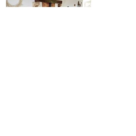
Ferme de la Ponoie - Gîte
La Phacélie
Plusieurs chambres, une cuisine aménagée et
un salon disposant d’un poêle colonial
authentique.
6 personnes
Ferme de la Ponoie, 18160 Chezal-Benoit
gite-ferme-florale@ponoie.com
À partir de 179€