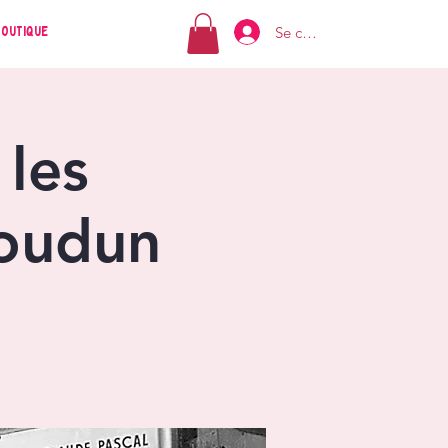
Se connecter
Boutique
 les
soudun