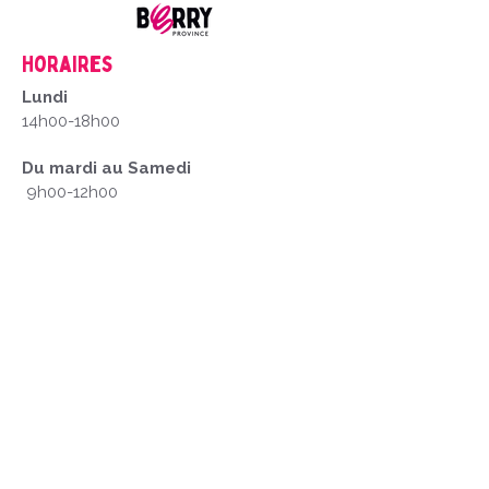
Horaires
Lundi
14h00-18h00
Du mardi au Samedi
9h00-12h00
14h00-18h00
Fermé les dimanches et jour fériés
Mentions Légales
1. Créateur du Site
Office de Tourisme du Pays d'Issoudun
Place Saint-Cyr, 36100 Issoudun
tourisme@issoudun.fr
2. Mentions relatives aux Photos et Vidéos