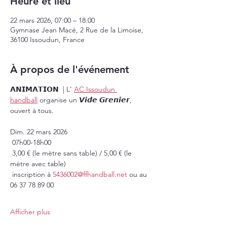
Heure et lieu
22 mars 2026, 07:00 – 18:00
Gymnase Jean Macé, 2 Rue de la Limoise,
36100 Issoudun, France
À propos de l'événement
𝗔𝗡𝗜𝗠𝗔𝗧𝗜𝗢𝗡  | L' 
AC Issoudun 
handball
 organise un 𝙑𝙞𝙙𝙚 𝙂𝙧𝙚𝙣𝙞𝙚𝙧, 
ouvert à tous.
Dim. 22 mars 2026
 07h00-18h00
 3,00 € (le mètre sans table) / 5,00 € (le 
mètre avec table)
 inscription à 
5436002@ffhandball.net
 ou au 
06 37 78 89 00
Afficher plus