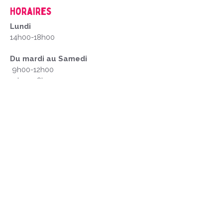
Horaires
Lundi
14h00-18h00
Du mardi au Samedi
9h00-12h00
14h00-18h00
Fermé les dimanches et jour fériés
Mentions Légales
1. Créateur du Site
Office de Tourisme du Pays d'Issoudun
Place Saint-Cyr, 36100 Issoudun
tourisme@issoudun.fr
2. Mentions relatives aux Photos et Vidéos
| Propriété Intellectuelle | Les photos et vidéos
présentes sur le site tourisme.issoudun.fr sont
protégées par les droits d'auteur.