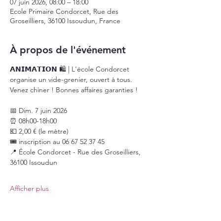
07 juin 2026, 08:00 – 18:00
Ecole Primaire Condorcet, Rue des
Groseilliers, 36100 Issoudun, France
À propos de l'événement
𝗔𝗡𝗜𝗠𝗔𝗧𝗜𝗢𝗡 🛍️ | L'école Condorcet 
organise un vide-grenier, ouvert à tous. 
Venez chiner ! Bonnes affaires garanties !
📅 Dim. 7 juin 2026
⏰ 08h00-18h00
💶 2,00 € (le mètre)
🎟️ inscription au 06 67 52 37 45
📍 École Condorcet - Rue des Groseilliers, 
36100 Issoudun
Afficher plus