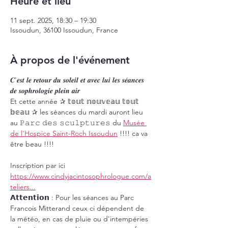
Heure et lieu
11 sept. 2025, 18:30 – 19:30
Issoudun, 36100 Issoudun, France
À propos de l'événement
𝑪'𝒆𝒔𝒕 𝒍𝒆 𝒓𝒆𝒕𝒐𝒖𝒓 𝒅𝒖 𝒔𝒐𝒍𝒆𝒊𝒍 𝒆𝒕 𝒂𝒗𝒆𝒄 𝒍𝒖𝒊 𝒍𝒆𝒔 𝒔𝒆́𝒂𝒏𝒄𝒆𝒔 
𝒅𝒆 𝒔𝒐𝒑𝒉𝒓𝒐𝒍𝒐𝒈𝒊𝒆 𝒑𝒍𝒆𝒊𝒏 𝒂𝒊𝒓 
Et cette année ✰ 𝕥𝕠𝕦𝕥 𝕟𝕠𝕦𝕧𝕖𝕒𝕦 𝕥𝕠𝕦𝕥 
𝕓𝕖𝕒𝕦 ✰ les séances du mardi auront lieu 
au 𝙿𝚊𝚛𝚌 𝚍𝚎𝚜 𝚜𝚌𝚞𝚕𝚙𝚝𝚞𝚛𝚎𝚜 du 
Musée 
de l'Hospice Saint-Roch Issoudun
 !!!! ca va 
être beau !!!!
Inscription par ici
https://www.cindyjacintosophrologue.com/a
teliers
...
𝗔𝘁𝘁𝗲𝗻𝘁𝗶𝗼𝗻 : Pour les séances au Parc 
Francois Mitterand ceux ci dépendent de 
la météo, en cas de pluie ou d'intempéries 