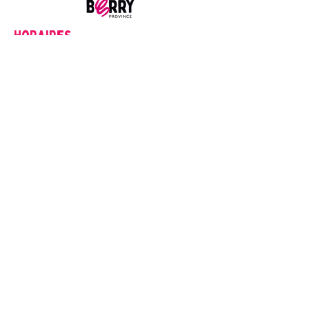
Horaires
Lundi
14h00-18h00
Du mardi au Samedi
9h00-12h00
14h00-18h00
Fermé les dimanches et jour fériés
Mentions Légales
1. Créateur du Site
Office de Tourisme du Pays d'Issoudun
Place Saint-Cyr, 36100 Issoudun
tourisme@issoudun.fr
2. Mentions relatives aux Photos et Vidéos
| Propriété Intellectuelle | Les photos et vidéos