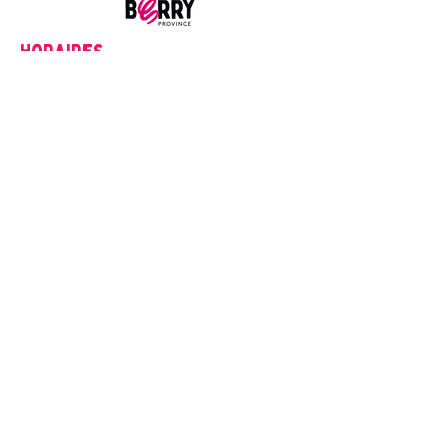
Horaires
Lundi
14h00-18h00
Du mardi au Samedi
9h00-12h00
14h00-18h00
Fermé les dimanches et jour fériés
Mentions Légales
1. Créateur du Site
Office de Tourisme du Pays d'Issoudun
Place Saint-Cyr, 36100 Issoudun
tourisme@issoudun.fr
2. Mentions relatives aux Photos et Vidéos
| Propriété Intellectuelle | Les photos et vidéos