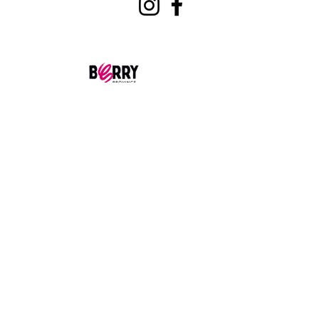
Horaires
Lundi
14h00-18h00
Du mardi au Samedi
9h00-12h00
14h00-18h00
Fermé les dimanches et jour fériés
Mentions Légales
1. Créateur du Site