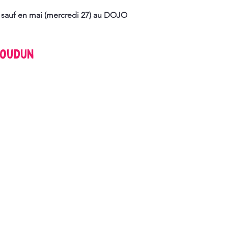
s sauf en mai (mercredi 27) au DOJO
soudun
Mentions Légales
1. Créateur du Site
Office de Tourisme du Pays d'Issoudun
Place Saint-Cyr, 36100 Issoudun
tourisme@issoudun.fr