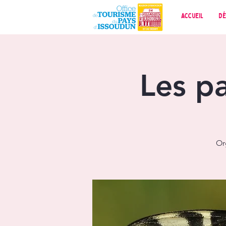
Accueil
Dé
Les pa
Or