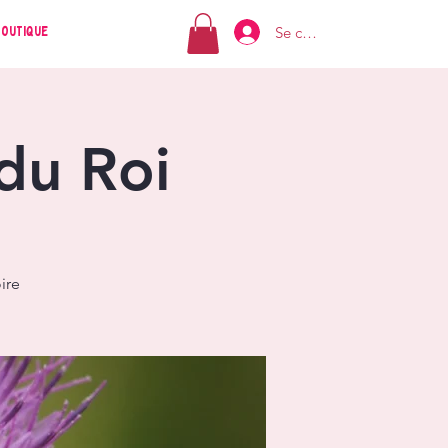
Se connecter
Boutique
 du Roi
ire