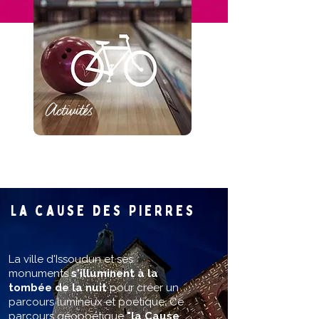
Activités
La cause des Pierres
La ville d'Issoudun et ses
monuments
s'illuminent à la
tombée de la nuit
pour créer un
parcours lumineux et poétique. Ce
parcours géopoétique
"la Cause