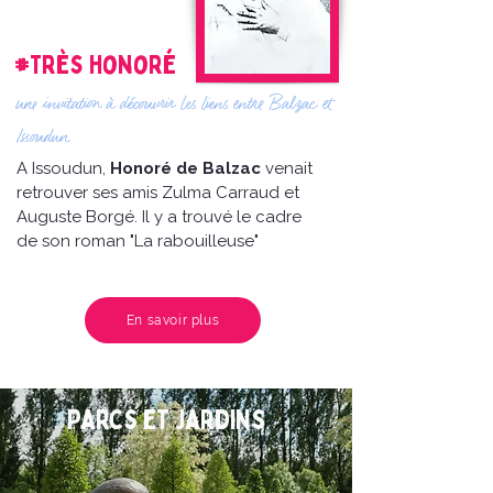
#très honoré
une invitation à découvrir les liens entre Balzac et
Issoudun
A Issoudun,
Honoré de Balzac
venait
retrouver ses amis Zulma Carraud et
Auguste Borgé. Il y a trouvé le cadre
de son roman "La rabouilleuse"
En savoir plus
Parcs et Jardins