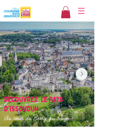
Découvrez LE PAYS
D'ISSOUDUN
Au cœur du Berry qui bouge !