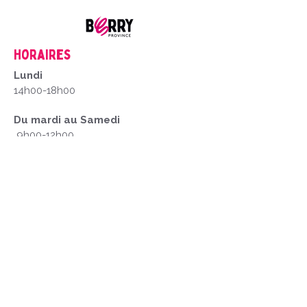
Horaires
Lundi
14h00-18h00
Du mardi au Samedi
9h00-12h00
14h00-18h00
Fermé les dimanches et jour fériés
Mentions Légales
1. Créateur du Site
Office de Tourisme du Pays d'Issoudun
Place Saint-Cyr, 36100 Issoudun
tourisme@issoudun.fr