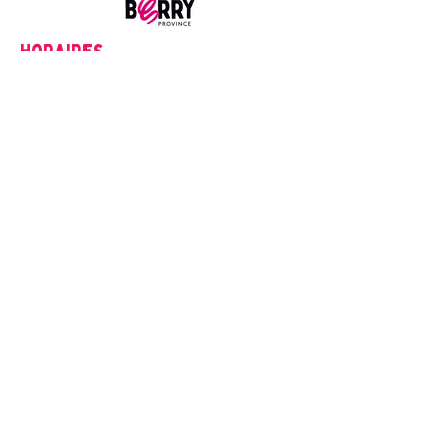
Horaires
Lundi
14h00-18h00
Du mardi au Samedi
9h00-12h00
14h00-18h00
Fermé les dimanches et jour fériés
Mentions Légales
1. Créateur du Site
Office de Tourisme du Pays d'Issoudun
Place Saint-Cyr, 36100 Issoudun
tourisme@issoudun.fr
2. Mentions relatives aux Photos et Vidéos
| Propriété Intellectuelle | Les photos et vidéos