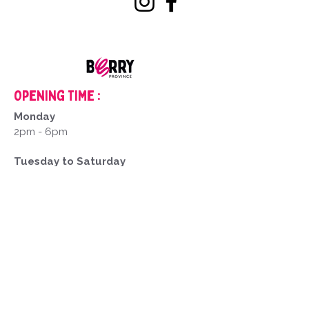
Opening Time :
Monday
2pm - 6pm
Tuesday to Saturday
9am - 12pm
2pm - 6pm
Closed on Sundays and public holidays
mentions
Legal
1. Website creator