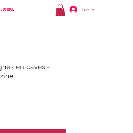
Log In
Boutique
gnes en caves -
zine