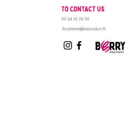
To contact us
02 54 21 74 02
tourisme@issoudun.fr
| P
| Utilisation | Toute reproduction, représentation, modifi
| Crédits | Les crédits des photos et vid