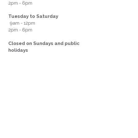
2pm - 6pm
Tuesday to Saturday
9am - 12pm
2pm - 6pm
Closed on Sundays and public
holidays
'auteur.
lisé, est interdite sans l'autorisation écrite préalable de Yan
 à l'adresse suivante :
tourisme@issoudun.fr