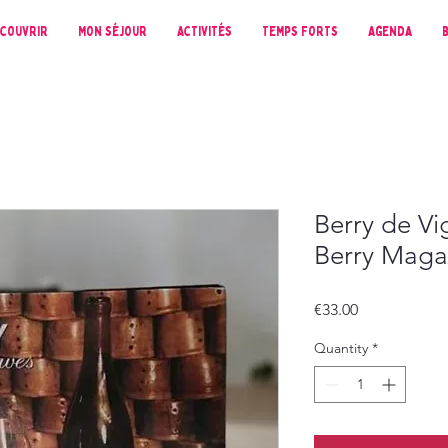
couvrir
Mon séjour
Activités
Temps forts
Agenda
Berry de Vi
Berry Maga
Price
€33.00
Quantity
*