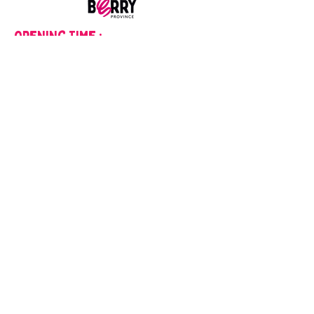
Opening Time :
Monday
2pm - 6pm
Tuesday to Saturday
9am - 12pm
2pm - 6pm
Closed on Sundays and public holidays
mentions
Legal
1. Website creator
Office de Tourisme du Pays d'Issoudun
Place Saint-Cyr, 36100 Issoudun
tourisme@issoudun.fr