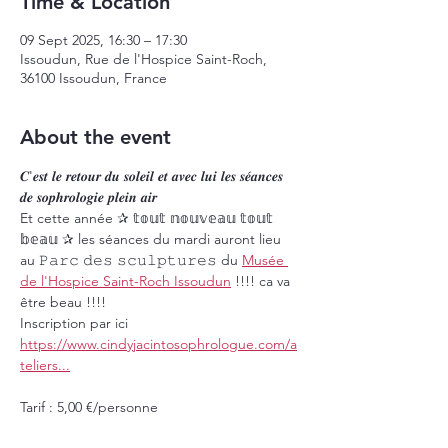
Time & Location
09 Sept 2025, 16:30 – 17:30
Issoudun, Rue de l'Hospice Saint-Roch,
36100 Issoudun, France
About the event
𝑪'𝒆𝒔𝒕 𝒍𝒆 𝒓𝒆𝒕𝒐𝒖𝒓 𝒅𝒖 𝒔𝒐𝒍𝒆𝒊𝒍 𝒆𝒕 𝒂𝒗𝒆𝒄 𝒍𝒖𝒊 𝒍𝒆𝒔 𝒔𝒆́𝒂𝒏𝒄𝒆𝒔 
𝒅𝒆 𝒔𝒐𝒑𝒉𝒓𝒐𝒍𝒐𝒈𝒊𝒆 𝒑𝒍𝒆𝒊𝒏 𝒂𝒊𝒓 
Et cette année ✰ 𝕥𝕠𝕦𝕥 𝕟𝕠𝕦𝕧𝕖𝕒𝕦 𝕥𝕠𝕦𝕥 
𝕓𝕖𝕒𝕦 ✰ les séances du mardi auront lieu 
au 𝙿𝚊𝚛𝚌 𝚍𝚎𝚜 𝚜𝚌𝚞𝚕𝚙𝚝𝚞𝚛𝚎𝚜 du 
Musée 
de l'Hospice Saint-Roch Issoudun
 !!!! ca va 
être beau !!!!
Inscription par ici
https://www.cindyjacintosophrologue.com/a
teliers
...
Tarif : 5,00 €/personne