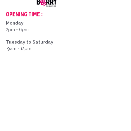
Opening Time :
Monday
2pm - 6pm
Tuesday to Saturday
9am - 12pm
2pm - 6pm
Closed on Sundays and public holidays
mentions
Legal
1. Website creator
Office de Tourisme du Pays d'Issoudun
Place Saint-Cyr, 36100 Issoudun
tourisme@issoudun.fr