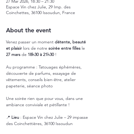
27 Mar 2026, 18:30 – 21:30
Espace Vin chez Julie, 29 Imp. des
Coinchettes, 36100 Issoudun, France
About the event
Venez passer un moment 
détente, beauté 
et plaisir
 lors de notre 
soirée entre filles
 le 
27 mars
 de 
18h30 à 21h30
 !
Au programme : Tatouages éphémères, 
découverte de parfums, essayage de 
vêtements, conseils bien-être, atelier 
papeterie, séance photo
Une soirée rien que pour vous, dans une 
ambiance conviviale et pétillante !
📍 
Lieu
 : Espace Vin chez Julie – 29 impasse 
des Coinchettières, 36100 Issoudun