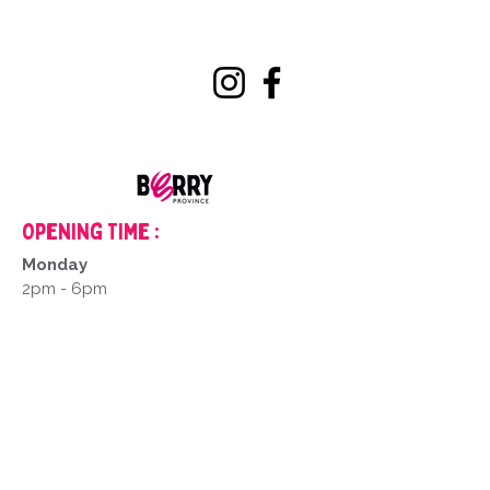
Opening Time :
Monday
2pm - 6pm
Tuesday to Saturday
9am - 12pm
2pm - 6pm
Closed on Sundays and public holidays