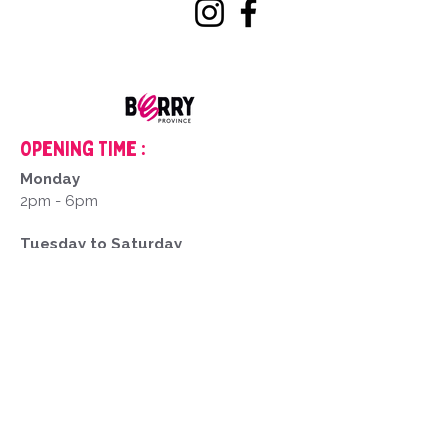
Opening Time :
Monday
2pm - 6pm
Tuesday to Saturday
9am - 12pm
2pm - 6pm
Closed on Sundays and public holidays
mentions
Legal