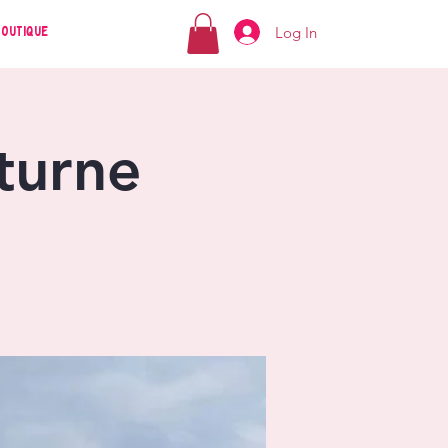
Log In
Boutique
turne