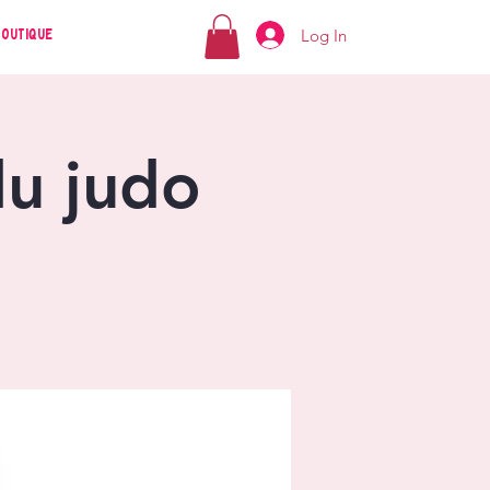
Log In
Boutique
u judo