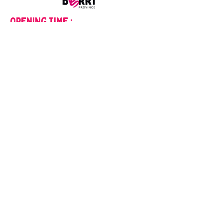
Opening Time :
Monday
2pm - 6pm
Tuesday to Saturday
9am - 12pm
2pm - 6pm
Closed on Sundays and public holidays
mentions
Legal
1. Website creator
Office de Tourisme du Pays d'Issoudun
Place Saint-Cyr, 36100 Issoudun
tourisme@issoudun.fr
2. Mentions relatives aux Photos et Vidéos