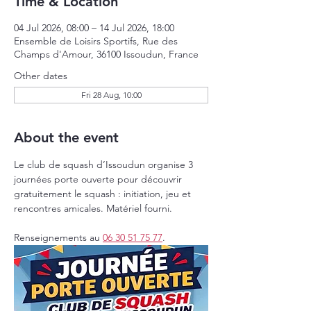
Time & Location
04 Jul 2026, 08:00 – 14 Jul 2026, 18:00
Ensemble de Loisirs Sportifs, Rue des
Champs d'Amour, 36100 Issoudun, France
Other dates
Fri 28 Aug, 10:00
About the event
Le club de squash d’Issoudun organise 3 
journées porte ouverte pour découvrir 
gratuitement le squash : initiation, jeu et 
rencontres amicales. Matériel fourni.
Renseignements au 
06 30 51 75 77
.