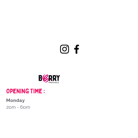
Opening Time :
Monday
2pm - 6pm
Tuesday to Saturday
9am - 12pm
2pm - 6pm