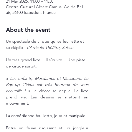
21 Mar 2026, 11:00 – 11:30
Centre Culturel Albert Camus, Av. de Bel
air, 36100 Issoudun, France
About the event
Un spectacle de cirque qui se feuillette et 
se déplie ! 
L’Articule Théâtre, Suisse
Un très grand livre… Il s’ouvre… Une piste 
de cirque surgit.
« Les enfants, Mesdames et Messieurs, Le 
Pop-up Cirkus est très heureux de vous 
accueillir ! » 
Le décor se déplie. Le livre 
prend vie. Les dessins se mettent en 
mouvement.
La comédienne feuillette, joue et manipule.
Entre un fauve rugissant et un jongleur 