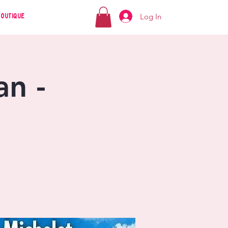
Log In
Boutique
an -