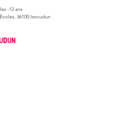
 les -12 ans
 Écoles, 36100 Issoudun
oudun
mentions
Legal
1. Website creator