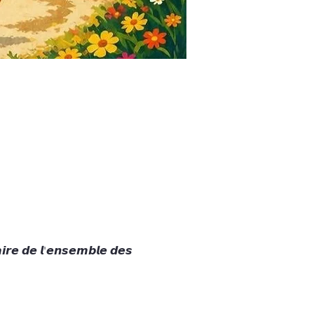
𝙧𝙚 𝙙𝙚 𝙡'𝙚𝙣𝙨𝙚𝙢𝙗𝙡𝙚 𝙙𝙚𝙨 