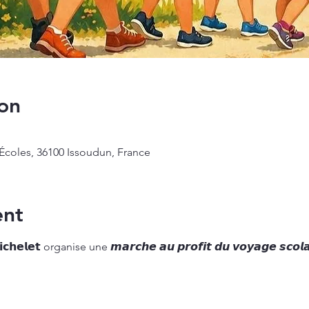
on
Écoles, 36100 Issoudun, France
ent
𝗶𝗰𝗵𝗲𝗹𝗲𝘁 organise une 𝙢𝙖𝙧𝙘𝙝𝙚 𝙖𝙪 𝙥𝙧𝙤𝙛𝙞𝙩 𝙙𝙪 𝙫𝙤𝙮𝙖𝙜𝙚 𝙨𝙘𝙤𝙡𝙖