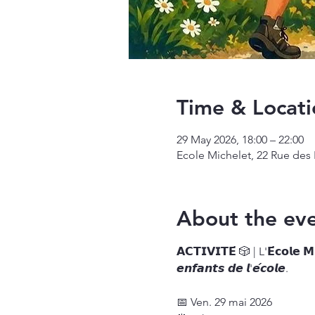
Time & Locati
29 May 2026, 18:00 – 22:00
Ecole Michelet, 22 Rue des 
About the ev
𝗔𝗖𝗧𝗜𝗩𝗜𝗧𝗘́ 🎲 | L'𝗘́𝗰𝗼𝗹𝗲 
𝙚𝙣𝙛𝙖𝙣𝙩𝙨 𝙙𝙚 𝙡'𝙚́𝙘𝙤𝙡𝙚.
📅 Ven. 29 mai 2026