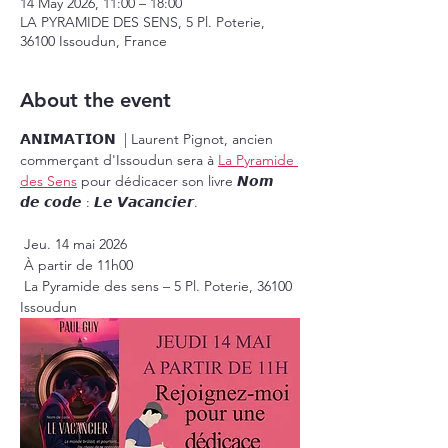
14 May 2026, 11:00 – 18:00
LA PYRAMIDE DES SENS, 5 Pl. Poterie,
36100 Issoudun, France
About the event
𝗔𝗡𝗜𝗠𝗔𝗧𝗜𝗢𝗡  | Laurent Pignot, ancien 
commerçant d'Issoudun sera à 
La Pyramide 
des Sens
 pour dédicacer son livre 𝙉𝙤𝙢 
𝙙𝙚 𝙘𝙤𝙙𝙚 : 𝙇𝙚 𝙑𝙖𝙘𝙖𝙣𝙘𝙞𝙚𝙧.
 Jeu. 14 mai 2026
 À partir de 11h00
 La Pyramide des sens – 5 Pl. Poterie, 36100 
Issoudun