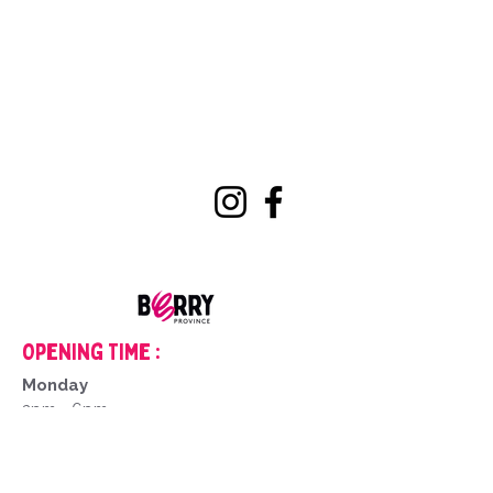
Opening Time :
Monday
2pm - 6pm
Tuesday to Saturday
9am - 12pm