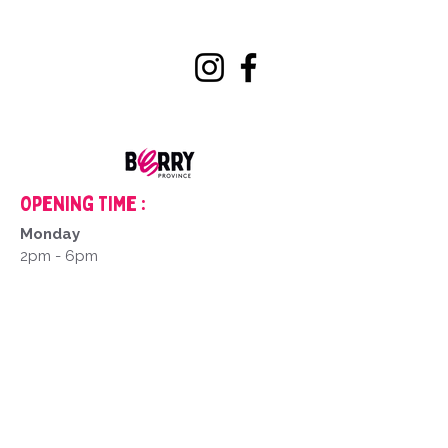
Opening Time :
Monday
2pm - 6pm
Tuesday to Saturday
9am - 12pm
2pm - 6pm
Closed on Sundays and public holidays