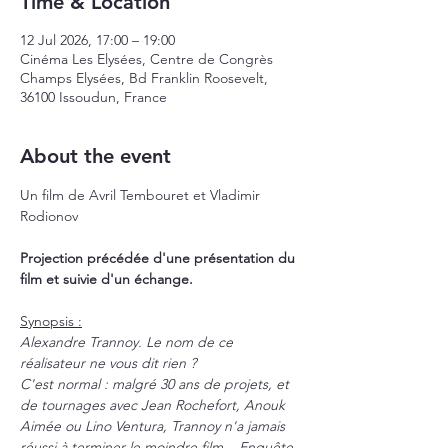
Time & Location
12 Jul 2026, 17:00 – 19:00
Cinéma Les Elysées, Centre de Congrès
Champs Elysées, Bd Franklin Roosevelt,
36100 Issoudun, France
About the event
Un film de Avril Tembouret et Vladimir 
Rodionov
Projection précédée d'une présentation du 
film et suivie d'un échange.
Synopsis :
Alexandre Trannoy. Le nom de ce 
réalisateur ne vous dit rien ?
C'est normal : malgré 30 ans de projets, et 
de tournages avec Jean Rochefort, Anouk 
Aimée ou Lino Ventura, Trannoy n'a jamais 
réussi à terminer le moindre film... Enquête 