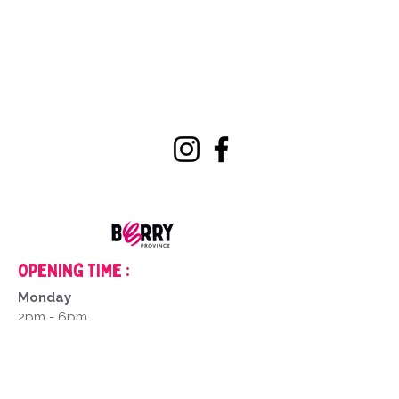
Opening Time :
Monday
2pm - 6pm
Tuesday to Saturday
9am - 12pm
2pm - 6pm